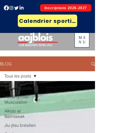
Inscriptions 2026-2027
Calendrier sportif et résultats
ME
NU
BLOG
Tous les posts
Tous les posts
Haltérophilie-
Musculation
Aïkido et
Balintawak
Jiu-jitsu brésilien