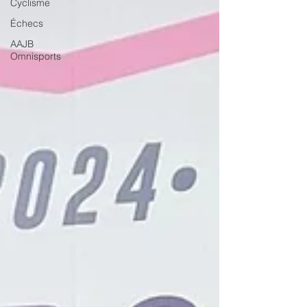
Cyclisme
Échecs
AAJB
Omnisports