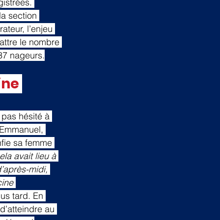
istrées. 
la section 
ateur, l’enjeu 
attre le nombre 
137 nageurs.
ine 
 pas hésité à 
d’Emmanuel, 
nfie sa femme 
a avait lieu à 
’après-midi, 
cine 
us tard. En 
d’atteindre au 