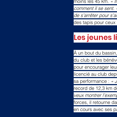
moins les 45 km. 
« I
comment il se sent. 
de s’arrêter pour s’a
des tapis pour ceux 
Les jeunes 
À un bout du bassin,
du club et les bénévo
pour encourager leur
licencié au club dep
sa performance : 
« J
record de 12,3 km de
veux montrer l’exemp
forces, il retourne da
en cours avec ses p