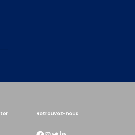
s de yoga, Pilates et
tching à l'AAJB
ter
Retrouvez-nous