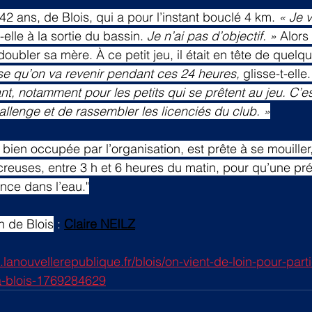
 42 ans, de Blois, qui a pour l’instant bouclé 4 km. 
« Je v
t-elle à la sortie du bassin. 
Je n’ai pas d’objectif. »
 Alors
 doubler sa mère. À ce petit jeu, il était en tête de quelq
se qu’on va revenir pendant ces 24 heures,
 glisse-t-elle.
t, notamment pour les petits qui se prêtent au jeu. C’es
hallenge et de rassembler les licenciés du club. »
bien occupée par l’organisation, est prête à se mouille
creuses, entre 3 h et 6 heures du matin, pour qu’une pré
ce dans l’eau."
n de Blois
 : 
Claire NEILZ
.lanouvellerepublique.fr/blois/on-vient-de-loin-pour-part
a-blois-1769284629