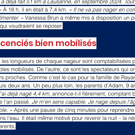
l a déjà fait 51 km à Lausanne, en septembre 2024. Tou
»
 À 18 h, il en était à 7,4 km. 
« Il ne va pas nager en cont
limenter. »
 Vanessa Brun a même mis à disposition un pe
qui voudraient se reposer.
licenciés bien mobilisés
 les longueurs de chaque nageur sont comptabilisées pa
les mobilisés. De l’autre, ce sont les spectateurs qui on
s proches. Comme c’est le cas pour la famille de Rayan
uis deux ans. Un peu plus loin, les parents d’Adam, 9 a
’ai déjà nagé 4,4 km,
 annonce-t-il fièrement, comptant b
 l’an passé. 
Je m’en sens capable. Je nage depuis l’âg
le. »
 Après une pause de cinq minutes pour reprendre
ns l’eau. Il était même motivé pour revenir la nuit – la né
arents.