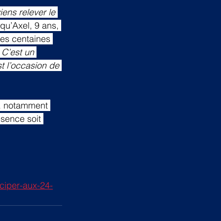
iens relever le 
 qu’Axel, 9 ans, 
ues centaines 
 
C’est un 
t l’occasion de 
r, notamment 
sence soit 
iciper-aux-24-