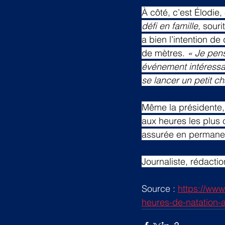
À côté, c’est Élodie,
défi en famille,
 souri
a bien l’intention de
de mètres. 
« Je pen
événement intéressan
se lancer un petit c
Même la présidente, 
aux heures les plus 
assurée en permanen
Journaliste, rédactio
Source : 
https://www
heures-de-natation-