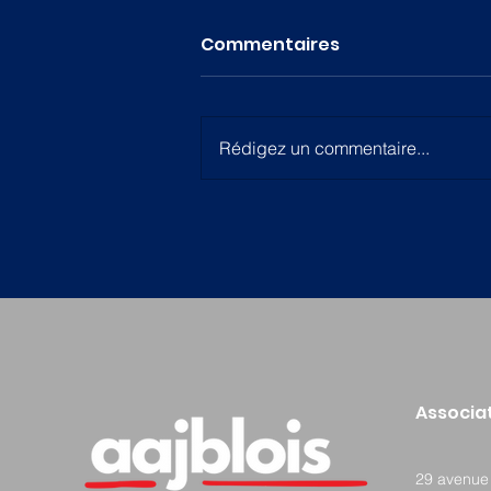
Commentaires
Rédigez un commentaire...
Évènement : 24h de
natation à l'AAJB
Associat
29
avenue