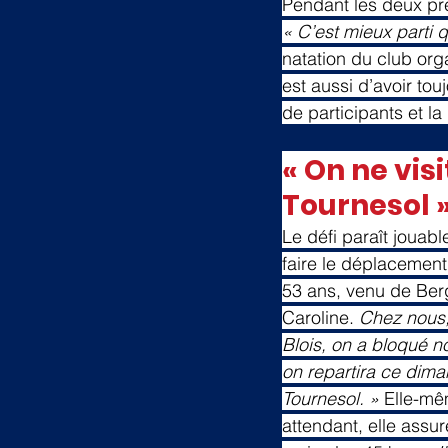
Pendant les deux pre
« C’est mieux parti 
natation du club orga
est aussi d’avoir to
de participants et l
« On ne visi
Tournesol 
Le défi paraît jouab
faire le déplacemen
53 ans, venu de Ber
Caroline. 
Chez nous,
Blois, on a bloqué 
on repartira ce diman
Tournesol. »
 Elle-mê
attendant, elle assur