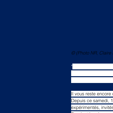
© (Photo NR, Claire 
"
Les 24 Heures de na
piscine Tournesol. D
France pour particip
Il vous reste encore
Depuis ce samedi, 16
expérimentés, invités