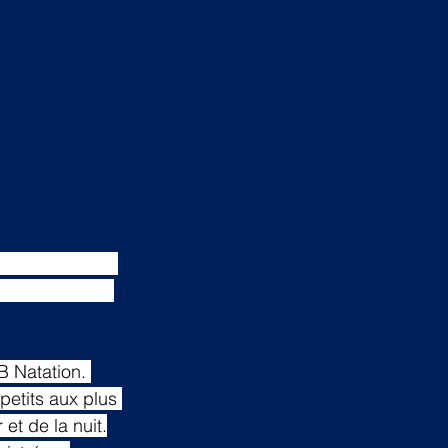
, à 16 h, à la 
d-ouest de la 
B Natation. 
petits aux plus 
et de la nuit.