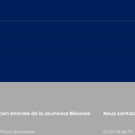
Meilleurs voeux 2026
Cour
stre
ion Amicale de la Jeunesse Blésoise
Nous contac
Pierre Brossolette
02.54.78.69.74