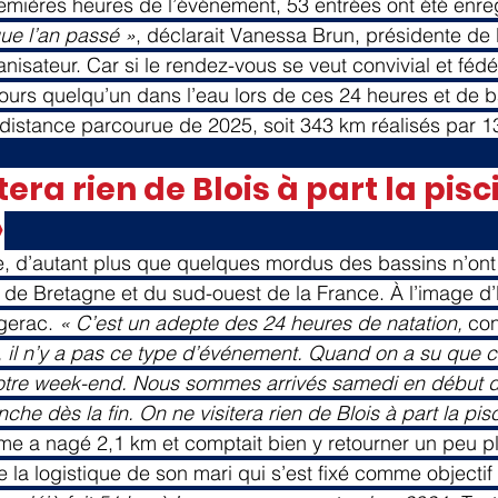
mières heures de l’événement, 53 entrées ont été enreg
que l’an passé »
, déclarait Vanessa Brun, présidente de 
nisateur. Car si le rendez-vous se veut convivial et fédér
ujours quelqu’un dans l’eau lors de ces 24 heures et de b
a distance parcourue de 2025, soit 343 km réalisés par 
tera rien de Blois à part la pisc
»
le, d’autant plus que quelques mordus des bassins n’ont
t de Bretagne et du sud-ouest de la France. À l’image 
gerac. 
« C’est un adepte des 24 heures de natation,
 co
 il n’y a pas ce type d’événement. Quand on a su que cel
notre week-end. Nous sommes arrivés samedi en début d
che dès la fin. On ne visitera rien de Blois à part la pis
me a nagé 2,1 km et comptait bien y retourner un peu pl
e la logistique de son mari qui s’est fixé comme objectif 