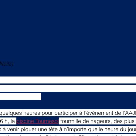
Neilz)
tation de l’AAJ Blois ont démarré samedi 24 janvier 2026
es nageurs ont fait le déplacement de Bretagne et du su
er à l’événement.
 quelques heures pour participer à l’événement de l’AAJ
 h, la 
piscine Tournesol
 fourmille de nageurs, des plus 
 à venir piquer une tête à n’importe quelle heure du jour 