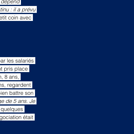
t dépend 
inu : il a prévu 
tit coin avec 
r les salariés 
t pris place 
, 8 ans, 
ns, regardent 
ien battre son 
e de 5 ans. Je 
 quelques 
gociation était 