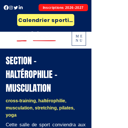
Inscriptions 2026-2027
Calendrier sportif et résultats
ME
NU
SECTION -
HALTÉROPHILIE -
MUSCULATION
​cross-training, haltérophilie,
musculation, stretching, pilates,
yoga
Cette salle de sport conviendra aux