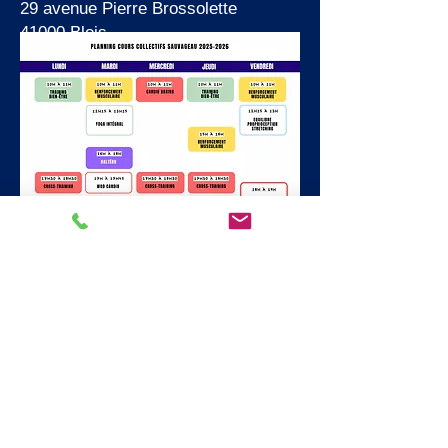
29 avenue Pierre Brossolette
41000 Blois
PLANNINGS :
CONTACT :
02.54.42.71.30
aajbhalterophilie@gmail.com
HORAIRES D'OUVERTURE :
Du lundi au vendredi de 9h à 20h